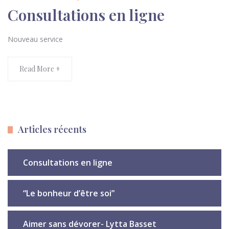
Consultations en ligne
Nouveau service
Read More +
Articles récents
Consultations en ligne
“Le bonheur d’être soi”
Aimer sans dévorer- Lytta Basset