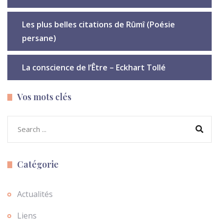
Les plus belles citations de Rûmî (Poésie
persane)
La conscience de l’Être – Eckhart Tollé
Vos mots clés
Catégorie
Actualités
Liens